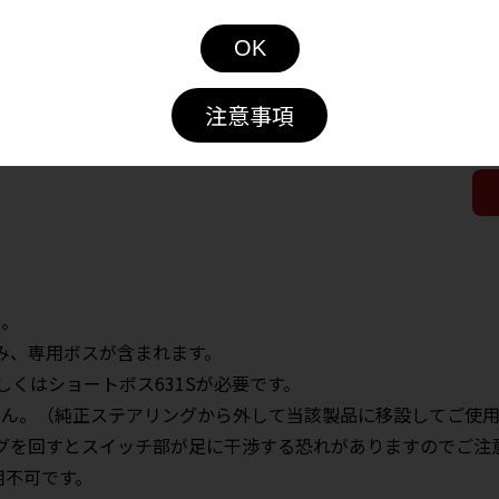
OK
ご
注意事項
ん。
、専用ボスが含まれます。
しくはショートボス631Sが必要です。
せん。（純正ステアリングから外して当該製品に移設してご使
ングを回すとスイッチ部が足に干渉する恐れがありますのでご注
用不可です。