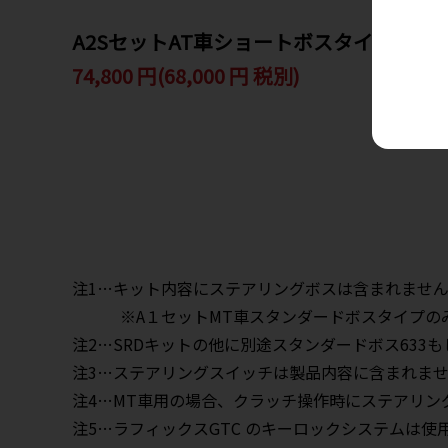
A2SセットAT車ショートボスタイプ
74,800 円(68,000 円 税別)
注1…キット内容にステアリングボスは含まれませ
※A１セットMT車スタンダードボスタイプのみ
注2…SRDキットの他に別途スタンダードボス633も
注3…ステアリングスイッチは製品内容に含まれま
注4…MT車用の場合、クラッチ操作時にステアリ
注5…ラフィックスGTC のキーロックシステムは使