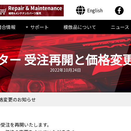
English
適合情報
サポート
模倣品について
ニュース
ター 受注再開と価格変
2022年10月24日
格変更のお知らせ
の受注を再開いたします。