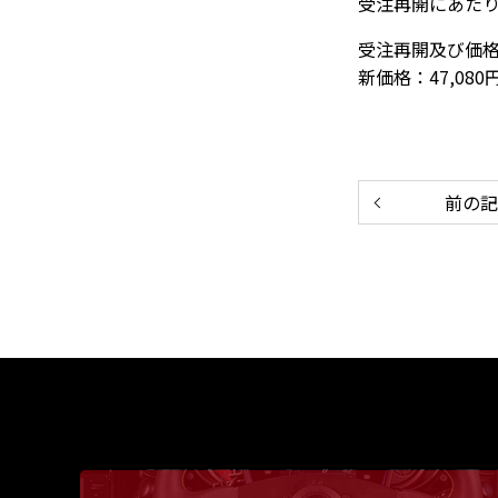
受注再開にあた
受注再開及び価格変
新価格：47,080円
前の記